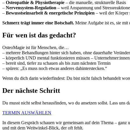
–
Osteopathie & Physiotherapie
– die manuelle, strukturelle Basis
–
Nervensystem-Regulation
– weil Anspannung und Stressreaktione
–
Bewusstseinsarbeit & energetische Prinzipien
– weil der Körper 
Schmerz trägt immer eine Botschaft.
Meine Aufgabe ist es, sie mit d
Für wen ist das gedacht?
OsteoMagie ist für Menschen, die…
– mehrere Behandlungen hinter sich haben, ohne dauerhafte Verände
– körperlich UND mental funktionieren müssen – Unternehmer:innen,
– bereit sind, tiefer zu schauen als bis zum nächsten Termin
– spüren: „Es muss noch etwas anderes dahinterstecken.“
Wenn du dich darin wiederfindest: Du bist nicht falsch behandelt word
Der nächste Schritt
Du musst nicht selbst herausfinden, wo du ansetzen sollst. Lass uns 
TERMIN AUSWÄHLEN
In diesem Gespräch schauen wir gemeinsam auf dein Thema – ganz u
und mit dem Weitwinkel-Blick, der oft fehlt.